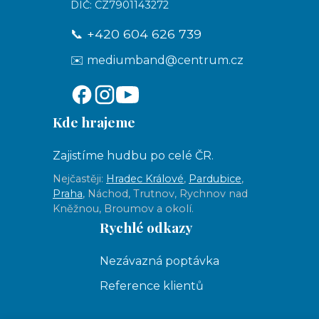
DIČ: CZ7901143272
📞 +420 604 626 739
✉️ mediumband@centrum.cz
Kde hrajeme
Zajistíme hudbu po celé ČR.
Nejčastěji:
Hradec Králové
,
Pardubice
,
Praha
, Náchod, Trutnov, Rychnov nad
Kněžnou, Broumov a okolí.
Rychlé odkazy
Nezávazná poptávka
Reference klientů