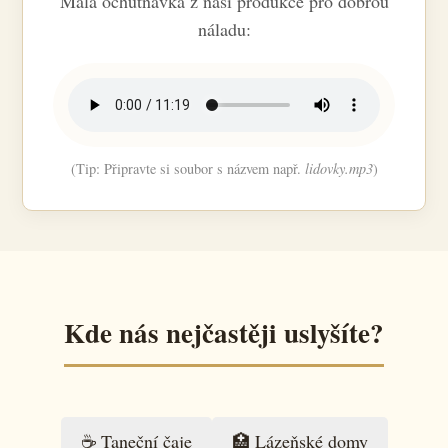
Malá ochutnávka z naší produkce pro dobrou
náladu:
(Tip: Připravte si soubor s názvem např.
lidovky.mp3
)
Kde nás nejčastěji uslyšíte?
☕ Taneční čaje
🏥 Lázeňské domy