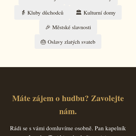
👵 Kluby důchodců
🏛️ Kulturní domy
🎉 Městské slavnosti
🎂 Oslavy zlatých svateb
Máte zájem o hudbu? Zavolejte
nám.
Rádi se s vámi domluvíme osobně. Pan kapelník