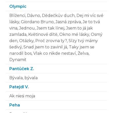
Olympic
Blíženci, Dávno, Dědečkův duch, Dej mi víc své
lásky, Giordano Bruno, Jasná zpráva, Je to tvá
vina, Jednou, Jsem tak línej, Jsem to já jak
zamlada, Květinové dítě, Okno mé lásky, Osmý
den, Otázky, Proč zrovna ty?, Slzy tvý mámy
šedivý, Snad jsem to zavinil já, Taky jsem se
narodil bos, Vlak co nikde nestaví, Želva,
Dynamit
Pantůček Z.
Bývala, bývala
Patejdl V.
Ak niesi moja
Peha