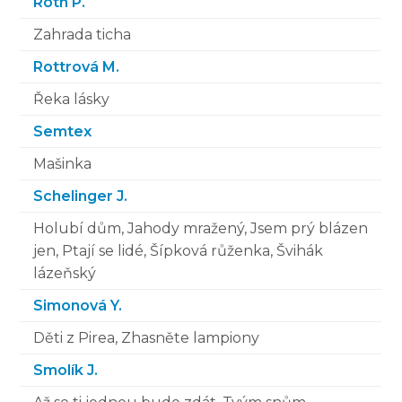
Roth P.
Zahrada ticha
Rottrová M.
Řeka lásky
Semtex
Mašinka
Schelinger J.
Holubí dům, Jahody mražený, Jsem prý blázen
jen, Ptají se lidé, Šípková růženka, Švihák
lázeňský
Simonová Y.
Děti z Pirea, Zhasněte lampiony
Smolík J.