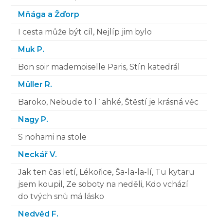
Mňága a Žďorp
I cesta může být cíl, Nejlíp jim bylo
Muk P.
Bon soir mademoiselle Paris, Stín katedrál
Müller R.
Baroko, Nebude to l´ahké, Štěstí je krásná věc
Nagy P.
S nohami na stole
Neckář V.
Jak ten čas letí, Lékořice, Ša-la-la-lí, Tu kytaru
jsem koupil, Ze soboty na neděli, Kdo vchází
do tvých snů má lásko
Nedvěd F.