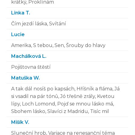
krátký, Proklínám
Linka T.
Čím jezdí láska, Svítání
Lucie
Amerika, S tebou, Sen, Šrouby do hlavy
Machálková L.
Pojištovna štěstí
Matuška W.
A tak dál nosíš po kapsách, Hříšník a fláma, Já
si vsadil na pár tónů, Jó třešně zrály, Kvetou
lípy, Loch Lomond, Pojď se mnou lásko má,
Sbohem lásko, Slavíci z Madridu, Tisíc mil
Mišík V.
Sluneční hrob, Variace na renesanční téma