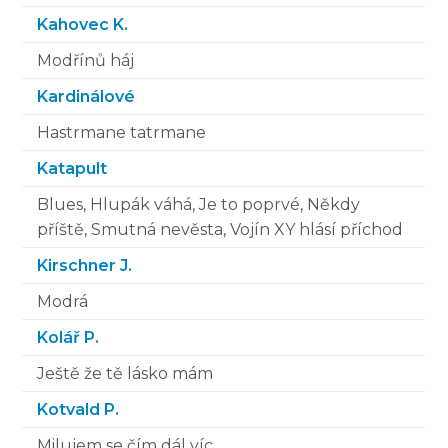
Kahovec K.
Modřínů háj
Kardinálové
Hastrmane tatrmane
Katapult
Blues, Hlupák váhá, Je to poprvé, Někdy
příště, Smutná nevěsta, Vojín XY hlásí příchod
Kirschner J.
Modrá
Kolář P.
Ještě že tě lásko mám
Kotvald P.
Milujem se čím dál víc