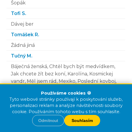
Šopák
Tofi S.
Dávej ber
Tomášek R.
Žádná jiná
Tučný M.
Báječná ženská, Chtěl bych být medvídkem,
Jak chcete žít bez koní, Karolína, Kosmickej
vandr, Měl jsem rád, Mexiko, Poslední kovboj,
Rád se brouzdám rosou, Snídaně v trávě, Tam
Používáme cookies 🍪
u nebeských bran, Zdám se ti lepší nežli jsem,
Tyto webové stránky používají k poskytování služeb,
El Paso
personalizaci reklam a analýze návštěvnosti soubory
cookie. Používáním tohoto webu s tím souhlasíte.
Turbo
Odmítnout
Souhlasím
Chtěl jsem jednou mít