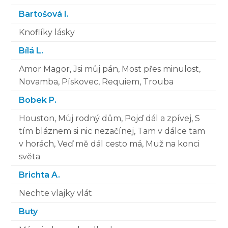
Bartošová I.
Knoflíky lásky
Bílá L.
Amor Magor, Jsi můj pán, Most přes minulost,
Novamba, Pískovec, Requiem, Trouba
Bobek P.
Houston, Můj rodný dům, Pojď dál a zpívej, S
tím bláznem si nic nezačínej, Tam v dálce tam
v horách, Veď mě dál cesto má, Muž na konci
světa
Brichta A.
Nechte vlajky vlát
Buty