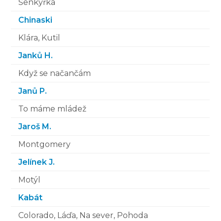
Šenkýřka
Chinaski
Klára, Kutil
Janků H.
Když se načančám
Janů P.
To máme mládež
Jaroš M.
Montgomery
Jelínek J.
Motýl
Kabát
Colorado, Láďa, Na sever, Pohoda