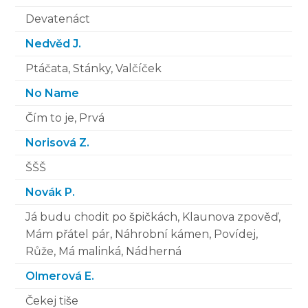
Devatenáct
Nedvěd J.
Ptáčata, Stánky, Valčíček
No Name
Čím to je, Prvá
Norisová Z.
ŠŠŠ
Novák P.
Já budu chodit po špičkách, Klaunova zpověď,
Mám přátel pár, Náhrobní kámen, Povídej,
Růže, Má malinká, Nádherná
Olmerová E.
Čekej tiše