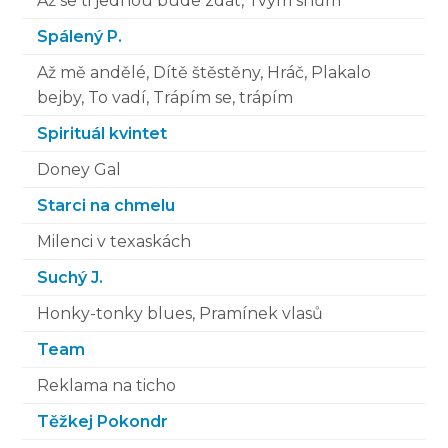
Až se ti jednou bude zdát, Tvým snům
Spálený P.
Až mě andělé, Dítě štěstěny, Hráč, Plakalo
bejby, To vadí, Trápím se, trápím
Spirituál kvintet
Doney Gal
Starci na chmelu
Milenci v texaskách
Suchý J.
Honky-tonky blues, Pramínek vlasů
Team
Reklama na ticho
Těžkej Pokondr