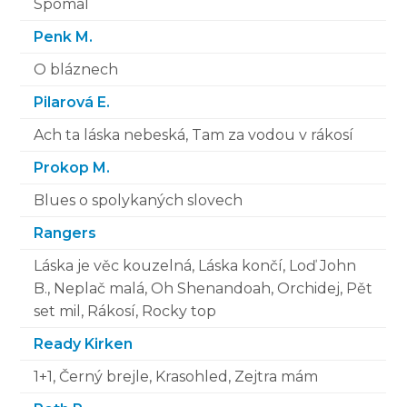
Spomal´
Penk M.
O bláznech
Pilarová E.
Ach ta láska nebeská, Tam za vodou v rákosí
Prokop M.
Blues o spolykaných slovech
Rangers
Láska je věc kouzelná, Láska končí, Loď John
B., Neplač malá, Oh Shenandoah, Orchidej, Pět
set mil, Rákosí, Rocky top
Ready Kirken
1+1, Černý brejle, Krasohled, Zejtra mám