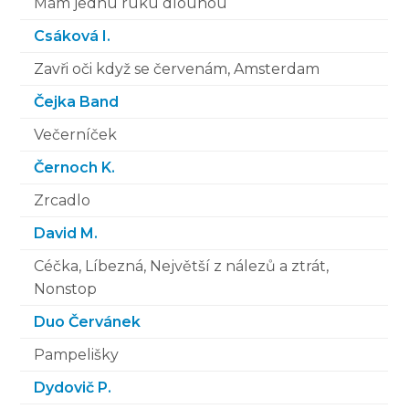
Mám jednu ruku dlouhou
Csáková I.
Zavři oči když se červenám, Amsterdam
Čejka Band
Večerníček
Černoch K.
Zrcadlo
David M.
Céčka, Líbezná, Největší z nálezů a ztrát,
Nonstop
Duo Červánek
Pampelišky
Dydovič P.