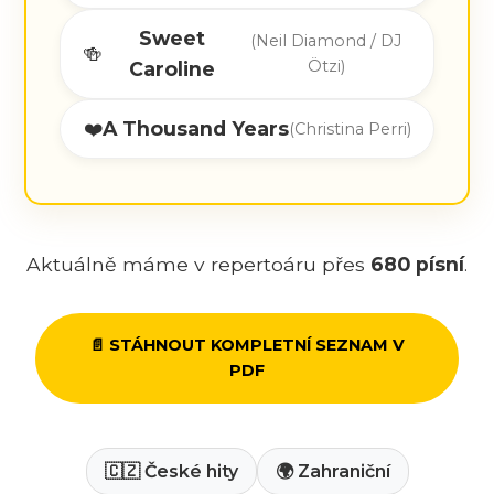
Sweet
(Neil Diamond / DJ
🍻
Ötzi)
Caroline
❤️
A Thousand Years
(Christina Perri)
Aktuálně máme v repertoáru přes
680 písní
.
📄 STÁHNOUT KOMPLETNÍ SEZNAM V
PDF
🇨🇿 České hity
🌍 Zahraniční