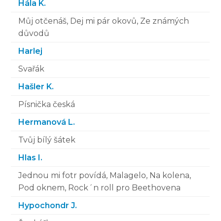
Hála K.
Můj otčenáš, Dej mi pár okovů, Ze známých
důvodů
Harlej
Svařák
Hašler K.
Písnička česká
Hermanová L.
Tvůj bílý šátek
Hlas I.
Jednou mi fotr povídá, Malagelo, Na kolena,
Pod oknem, Rock´n roll pro Beethovena
Hypochondr J.