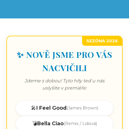
SEZÓNA 2026
✨ NOVĚ JSME PRO VÁS
NACVIČILI
Jdeme s dobou! Tyto hity teď u nás
uslyšíte v premiéře:
🎤
I Feel Good
(James Brown)
💣
Bella Ciao
(Remix / Lidová)