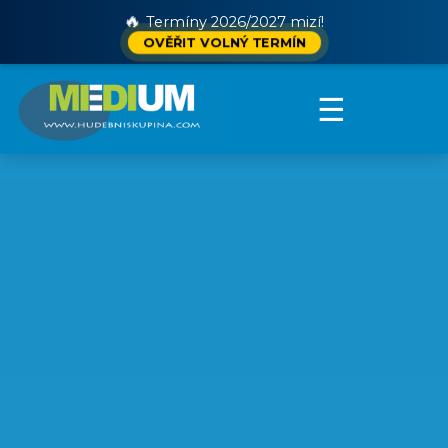
🔥
Termíny 2026/2027 mizí!
OVĚŘIT VOLNÝ TERMÍN
☰