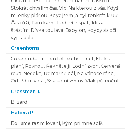
Ukážu ti cestu rájem, Ptačí nářečí, Lásko má,
Stokrát chválím čas, Víc, Na kterou z vás, Když
milenky pláčou, Když jsem já byl tenkrát kluk,
Čas růží, Tam kam chodí vítr spát, Jdi za
štěstím, Dívka toulavá, Babylon, Kdyby sis oči
vyplakala
Greenhorns
Co se bude dít, Jen tohle chci ti říct, Kluk z
plání, Rovnou, Řekněte jí, Lodní zvon, Červená
řeka, Nečekej už marně dál, Na vánoce ráno,
Odjíždím v dál, Svatební zvony, Vlak půlnoční
Grossman J.
Blizard
Habera P.
Boli sme raz milovaní, Kým pri mne spíš