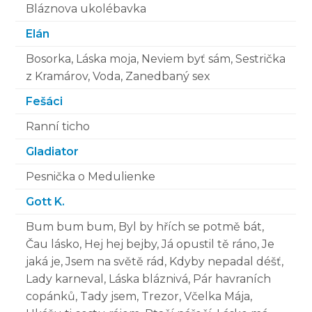
Bláznova ukolébavka
Elán
Bosorka, Láska moja, Neviem byť sám, Sestrička
z Kramárov, Voda, Zanedbaný sex
Fešáci
Ranní ticho
Gladiator
Pesnička o Medulienke
Gott K.
Bum bum bum, Byl by hřích se potmě bát,
Čau lásko, Hej hej bejby, Já opustil tě ráno, Je
jaká je, Jsem na světě rád, Kdyby nepadal déšť,
Lady karneval, Láska bláznivá, Pár havraních
copánků, Tady jsem, Trezor, Včelka Mája,